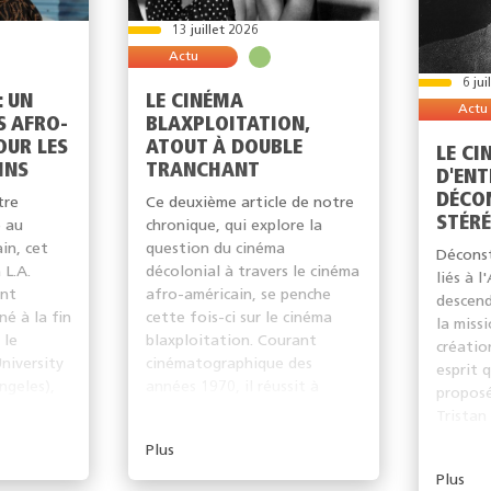
13 juillet 2026
Actu
6 jui
: UN
LE CINÉMA
Actu
S AFRO-
BLAXPLOITATION,
OUR LES
ATOUT À DOUBLE
LE CI
INS
TRANCHANT
D'ENT
DÉCO
tre
Ce deuxième article de notre
STÉR
e au
chronique, qui explore la
in, cet
question du cinéma
Déconst
 L.A.
décolonial à travers le cinéma
liés à l
ent
afro-américain, se penche
descend
é à la fin
cette fois-ci sur le cinéma
la miss
 le
blaxploitation. Courant
créatio
niversity
cinématographique des
esprit 
ngeles),
années 1970, il réussit à
proposé
ouvrir...
Tristan
cette qu
Plus
Plus