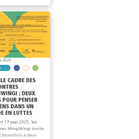
i 2025
n
LE CADRE DES
ONTRES
WINGI : DEUX
S POUR PENSER
IENS DANS UN
E EN LUTTES
et 17 mai 2025, les
res MingiWingi invite
c bruxellois à deux