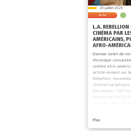
20 juillet 2026
Actu
L.A. REBELLION 
CINÉMA PAR LE
AMÉRICAINS, P
AFRO-AMÉRICA
Dernier volet de no
chronique consacré
cinéma afro-américa
article revient sur la
Rebellion, mouvem
cinématographique n
des années 1960 sur
campus de l'UCLA (U
of California, Los A
dans le...
Plus