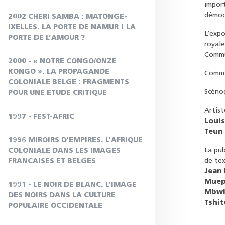
import
démoc
2002 CHERI SAMBA : MATONGE-
IXELLES. LA PORTE DE NAMUR ! LA
L’expo
PORTE DE L’AMOUR ?
royale
Commun
2000 - « NOTRE CONGO/ONZE
KONGO ». LA PROPAGANDE
Commis
COLONIALE BELGE : FRAGMENTS
Scénog
POUR UNE ETUDE CRITIQUE
Artist
1997 - FEST-AFRIC
Louis
Teun 
1996 MIROIRS D'EMPIRES. L’AFRIQUE
La pub
COLONIALE DANS LES IMAGES
de tex
FRANCAISES ET BELGES
Jean 
Muep
1991 - LE NOIR DE BLANC. L’IMAGE
Mbwi
DES NOIRS DANS LA CULTURE
Tshi
POPULAIRE OCCIDENTALE