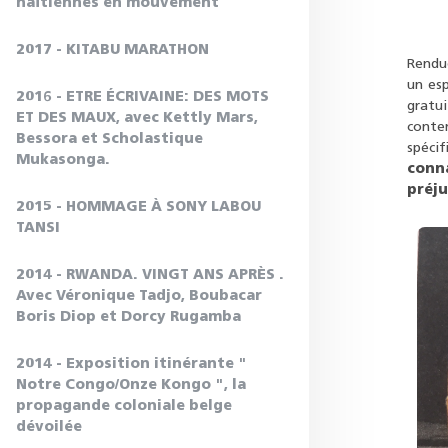
haïtiennes en mouvement
2017 - KITABU MARATHON
Rendue
un esp
2016 - ETRE ÉCRIVAINE: DES MOTS
gratu
ET DES MAUX, avec Kettly Mars,
conte
Bessora et Scholastique
spéci
Mukasonga.
conn
préju
2015 - HOMMAGE À SONY LABOU
TANSI
2014 - RWANDA. VINGT ANS APRÈS .
Avec Véronique Tadjo, Boubacar
Boris Diop et Dorcy Rugamba
2014 - Exposition itinérante "
Notre Congo/Onze Kongo ", la
propagande coloniale belge
dévoilée