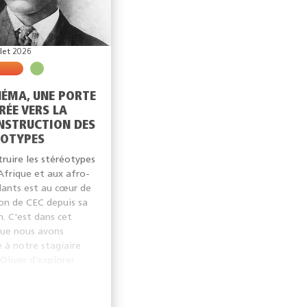
llet 2026
NÉMA, UNE PORTE
RÉE VERS LA
NSTRUCTION DES
ÉOTYPES
ruire les stéréotypes
'Afrique et aux afro-
ants est au cœur de
ion de CEC depuis sa
n. C'est dans cet
que nous avons
 à notre stagiaire
 Oliver d'explorer
estion à travers le...