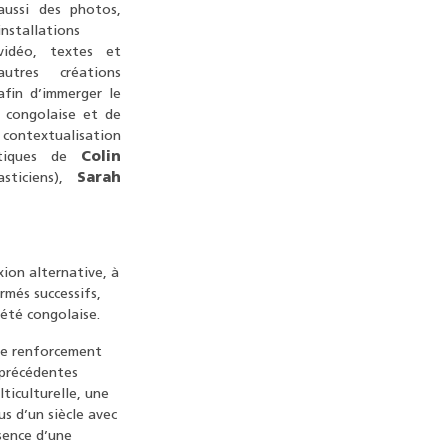
aussi des photos,
installations
vidéo, textes et
autres créations
afin d’immerger le
e congolaise et de
r contextualisation
istiques de
Colin
lasticiens),
Sarah
ion alternative, à
rmés successifs,
iété congolaise.
 de renforcement
 précédentes
ticulturelle, une
s d’un siècle avec
ésence d’une