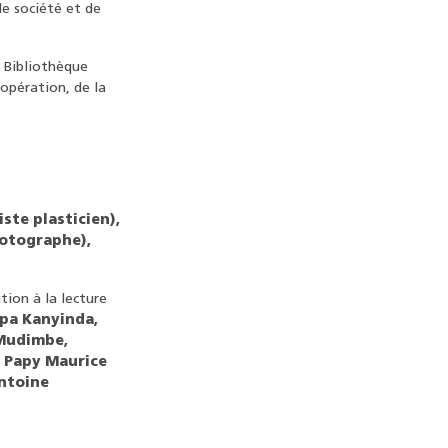
de société et de
a Bibliothèque
oopération, de la
ste plasticien),
hotographe),
tion à la lecture
pa Kanyinda,
 Mudimbe,
 Papy Maurice
ntoine