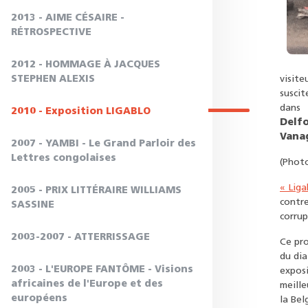
2013 - AIME CÉSAIRE -
RÉTROSPECTIVE
2012 - HOMMAGE À JACQUES
STEPHEN ALEXIS
visit
suscit
dans 
2010 - Exposition LIGABLO
Delf
Vana
2007 - YAMBI - Le Grand Parloir des
Lettres congolaises
(Photo
« Liga
2005 - PRIX LITTÉRAIRE WILLIAMS
contre
SASSINE
corrup
2003-2007 - ATTERRISSAGE
Ce pro
du di
2003 - L'EUROPE FANTÔME - Visions
exposi
africaines de l'Europe et des
meille
européens
la Bel