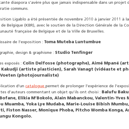
ante diaspora s’avère plus que jamais indispensable dans un projet 
ratie communs.
sition Ligablo a été présentée de novembre 2010 à janvier 2011 à l
 de Belgique (KBR), avec le soutien de la Direction Générale de la C
auté française de Belgique et de la Ville de Bruxelles.
saire de l’exposition :
Toma Muteba Luntumbue
raphie, design & graphisme :
Studio Tenfinger
es exposés :
Colin Delfosse (photographe), Aimé Mpané (arti
 Kakudji (artiste plasticien), Sarah Vanagt (vidéaste et p
Voeten (photojournaliste)
lication d’un
catalogue
permet de prolonger l’expérience de l’exposi
tes d’auteurs commentant un objet qu’ils ont choisi :
Balufu Baku
Bofane, Elikia M’Bokolo, Alain Mabanckou, Valentin-Yves
u Muamba, Yoka Lye Mudaba, Marie-Louise Bibish Mumbu,
ti, Fiston Nasser, Monique Phoba, Pitcho Womba Konga, A
tungu Kongolo.