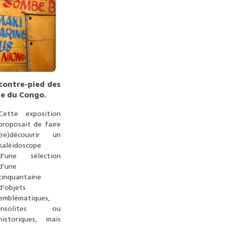
contre-pied des
ue du Congo.
Cette exposition
proposait de faire
(re)découvrir un
kaléidoscope
d’une sélection
d’une
cinquantaine
d’objets
emblématiques,
insolites ou
historiques, mais