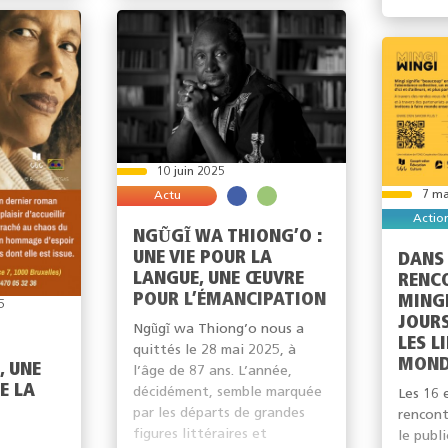
10 juin 2025
7 ma
Actu
Actio
NGŨGĨ WA THIONG’O :
UNE VIE POUR LA
DANS 
LANGUE, UNE ŒUVRE
RENC
POUR L’ÉMANCIPATION
MINGI
5
JOUR
Ngũgĩ wa Thiong’o nous a
LES L
quittés le 28 mai 2025, à
MOND
, UNE
l’âge de 87 ans. L’année,
E LA
décidément, semble marquée
Les 16 
par les départs de grandes
rencont
figures littéraires et
le publi