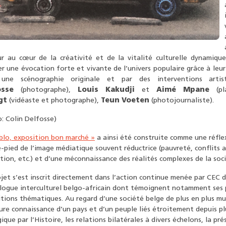
eur au cœur de la créativité et de la vitalité culturelle dynamiqu
er une évocation forte et vivante de l’univers populaire grâce à leu
une scénographie originale et par des interventions art
osse
(photographe),
Louis Kakudji
et
Aimé Mpane
(p
gt
(vidéaste et photographe),
Teun Voeten
(photojournaliste).
: Colin Delfosse)
blo, exposition bon marché »
a ainsi été construite comme une réflex
-pied de l’image médiatique souvent réductrice (pauvreté, conflits a
tion, etc.) et d’une méconnaissance des réalités complexes de la soc
jet s’est inscrit directement dans l’action continue menée par CEC
alogue interculturel belgo-africain dont témoignent notamment ses
tions thématiques. Au regard d’une société belge de plus en plus mul
ure connaissance d’un pays et d’un peuple liés étroitement depuis plu
gique par l’Histoire, les relations bilatérales à divers échelons, la pr