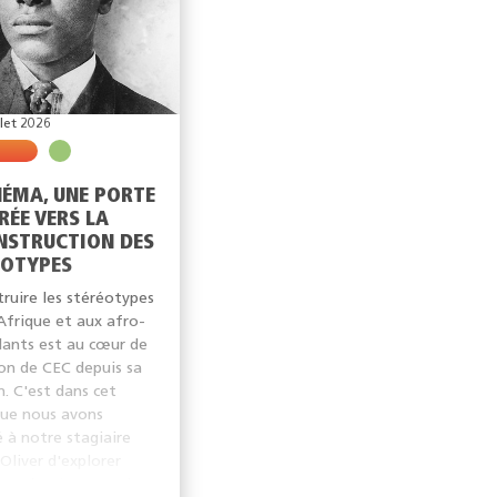
llet 2026
NÉMA, UNE PORTE
RÉE VERS LA
NSTRUCTION DES
ÉOTYPES
ruire les stéréotypes
'Afrique et aux afro-
ants est au cœur de
ion de CEC depuis sa
n. C'est dans cet
que nous avons
 à notre stagiaire
 Oliver d'explorer
estion à travers le...