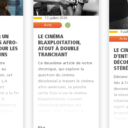
13 juillet 2026
Actu
6 jui
: UN
LE CINÉMA
Actu
S AFRO-
BLAXPLOITATION,
OUR LES
ATOUT À DOUBLE
LE CI
INS
TRANCHANT
D'ENT
DÉCO
tre
Ce deuxième article de notre
STÉR
e au
chronique, qui explore la
in, cet
question du cinéma
Déconst
 L.A.
décolonial à travers le cinéma
liés à l
ent
afro-américain, se penche
descend
é à la fin
cette fois-ci sur le cinéma
la miss
 le
blaxploitation. Courant
créatio
niversity
cinématographique des
esprit 
ngeles),
années 1970, il réussit à
proposé
ouvrir...
Tristan
cette qu
Plus