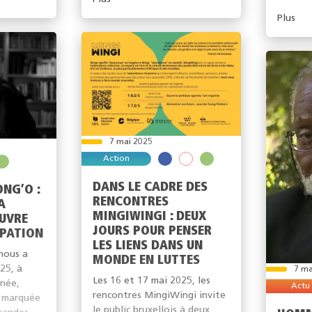
Plus
7 mai 2025
Action
DANS LE CADRE DES
NG’O :
RENCONTRES
A
MINGIWINGI : DEUX
UVRE
JOURS POUR PENSER
IPATION
LES LIENS DANS UN
nous a
MONDE EN LUTTES
25, à
7 ma
Les 16 et 17 mai 2025, les
nnée,
Actu
rencontres MingiWingi invite
 marquée
le public bruxellois à deux