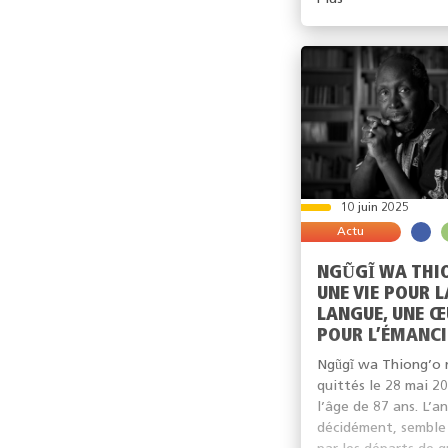
10 juin 2025
Actu
NGŨGĨ WA THIO
UNE VIE POUR L
LANGUE, UNE Œ
POUR L’ÉMANC
Ngũgĩ wa Thiong’o 
quittés le 28 mai 20
l’âge de 87 ans. L’a
décidément, semble