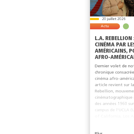
20 juillet 2026
Actu
L.A. REBELLION 
CINÉMA PAR LE
AMÉRICAINS, P
AFRO-AMÉRICA
Dernier volet de no
chronique consacré
cinéma afro-américa
article revient sur la
Rebellion, mouvem
cinématographique n
des années 1960 sur
campus de l'UCLA (U
of California, Los A
dans le...
Plus