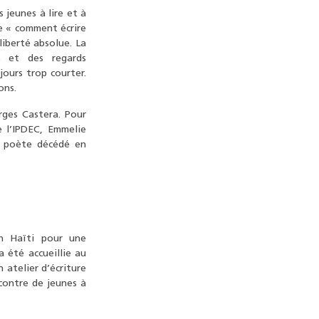
s jeunes à lire et à
le « comment écrire
iberté absolue. La
s et des regards
jours trop courter.
ons.
rges Castera. Pour
e l’IPDEC, Emmelie
u poète décédé en
en Haïti pour une
 été accueillie au
 atelier d’écriture
contre de jeunes à