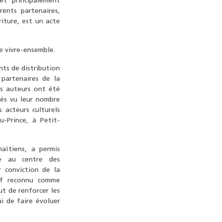
et principalement
rents partenaires,
riture, est un acte
le vivre-ensemble.
nts de distribution
 partenaires de la
es auteurs ont été
nnés vu leur nombre
 acteurs culturels
u-Prince, à Petit-
aïtiens, a permis
re au centre des
r conviction de la
tif reconnu comme
but de renforcer les
ui de faire évoluer