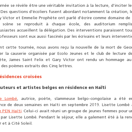
rnée se révèle être une véritable invitation à la lecture, d’inciter le
. Des questions d’écoliers fusent abordant notamment la création, 
y Victor et Emmelie Prophète ont parlé d’écrire comme domaine de l
scène se reproduit à chaque école, des auditorium rempli
siastes accueillent la délégation. Des interventions paraissent tou
ofesseurs sont eux aussi fascinés par les écrivains et leurs interventi
nt cette tournée, nous avons reçu la nouvelle de la mort de Geo
er la causerie organisée par Ecolo Jeunes et le club de lecture d
ète, James Saint Felix et Gary Victor ont rendu un hommage a
 des poèmes extraits des Cinq lettres.
ésidences croisées
uteurs et artistes belges en résidence en Haïti
te Lombé
, autrice, poète, slammeuse belgo-congolaise a été 
ence de deux semaines en Haïti en septembre 2019. Lisette Lombé a
e PEN Haïti
. Celui-ci avait réuni un groupe de jeunes femmes pour un
par Lisette Lombé. Pendant le séjour, elle a galement été à la ren
r et à Cité Soleil.