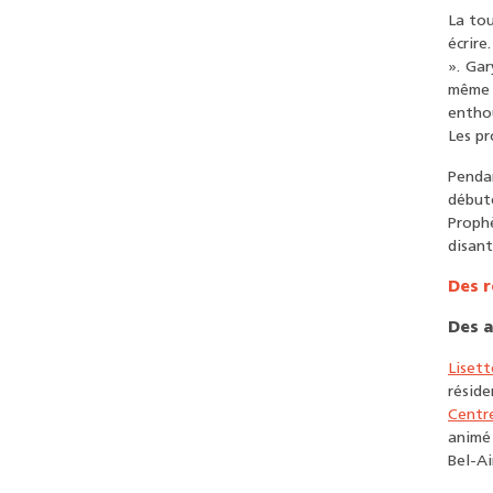
La tou
écrire
». Gar
même 
enthou
Les pr
Penda
début
Proph
disant
Des r
Des a
Liset
résid
Centr
animé 
Bel-Ai