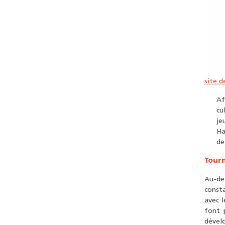
site 
Af
cu
je
Ha
de
Tourn
Au-de
consta
avec l
font 
dévelo