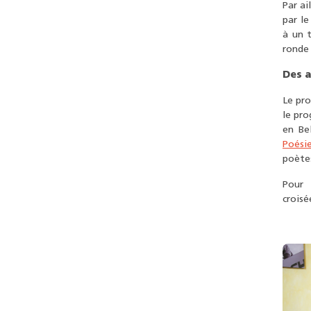
Par ai
par le
à un t
ronde 
Des a
Le pr
le pro
en Be
Poési
poète
Pour 
croisé