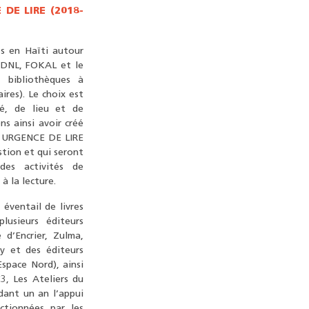
 DE LIRE (2018-
ifs en Haïti autour
a DNL, FOKAL et le
s bibliothèques à
ires). Le choix est
té, de lieu et de
ns ainsi avoir créé
 « URGENCE DE LIRE
stion et qui seront
 des activités de
à la lecture.
 éventail de livres
lusieurs éditeurs
d’Encrier, Zulma,
ey et des éditeurs
Espace Nord), ainsi
3, Les Ateliers du
ndant un an l’appui
ectionnées par les