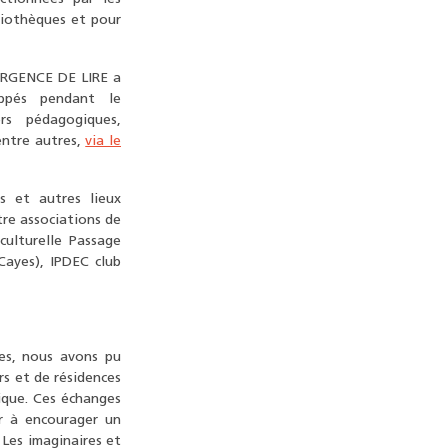
bliothèques et pour
URGENCE DE LIRE a
oppés pendant le
rs pédagogiques,
 entre autres,
via le
es et autres lieux
re associations de
culturelle Passage
Cayes), IPDEC club
ues, nous avons pu
rs et de résidences
gique. Ces échanges
r à encourager un
 Les imaginaires et