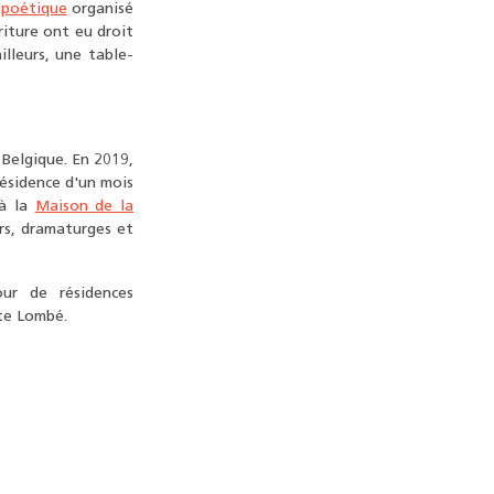
 poétique
organisé
riture ont eu droit
illeurs, une table-
Belgique. En 2019,
ésidence d'un mois
 à la
Maison de la
rs, dramaturges et
ur de résidences
tte Lombé.