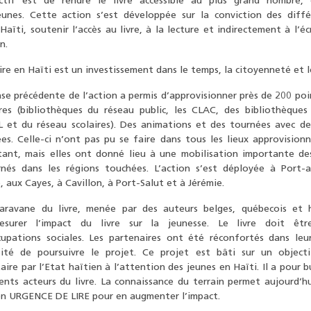
ectif est de rendre le livre accessible au plus grand nombre, 
eunes. Cette action s’est développée sur la conviction des diffé
Haïti, soutenir l’accès au livre, à la lecture et indirectement à l’éc
n.
lire en Haïti est un investissement dans le temps, la citoyenneté et 
se précédente de l’action a permis d’approvisionner près de 200 poi
vres (bibliothèques du réseau public, les CLAC, des bibliothèques
 et du réseau scolaires). Des animations et des tournées avec d
ées. Celle-ci n’ont pas pu se faire dans tous les lieux approvisio
tant, mais elles ont donné lieu à une mobilisation importante des
rnés dans les régions touchées. L’action s’est déployée à Port-a
 aux Cayes, à Cavillon, à Port-Salut et à Jérémie.
aravane du livre, menée par des auteurs belges, québecois et h
surer l’impact du livre sur la jeunesse. Le livre doit êt
cupations sociales. Les partenaires ont été réconfortés dans leu
sité de poursuivre le projet. Ce projet est bâti sur un objec
taire par l’Etat haïtien à l’attention des jeunes en Haïti. Il a pour 
ents acteurs du livre. La connaissance du terrain permet aujourd’h
ion URGENCE DE LIRE pour en augmenter l’impact.