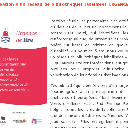
réation d'un réseau de bibliothèques labélisées URGENCE
)
L’action réunit les partenaires clés act
du livre et de la lecture, notamment l
centre PEN Haïti, qui identifient le
renforcer (publique, de proximité et scola
opéré sur bases de critères de quali
durabilité. Au bout de 5 ans, nous voulo
un réseau de bibliothèques labellisées
», qui auront été renforcées dans leur ge
outillées pour proposer d’initiative
valorisation de leur fond et d’animations 
Ces bibliothèques bénéficient d’un large
fournis grâce à la participation de p
québecois et européens (dont Mémoire 
Vents d’Ailleurs, Actes Sud, Philippe R
belges - dont les livres de la collection 
que de maisons d’éditions haïtiennes (C
jeudi soir etc.). Elles ont également pe
d’associations de la société civile sél