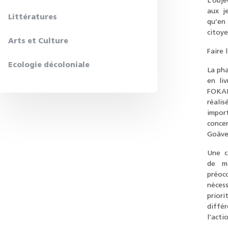
L’obj
aux j
Littératures
qu’en 
citoye
Arts et Culture
Faire 
Ecologie décoloniale
La pha
en li
FOKAL
réalis
impor
conce
Goâve,
Une c
de me
préoc
néces
priori
différ
l’act