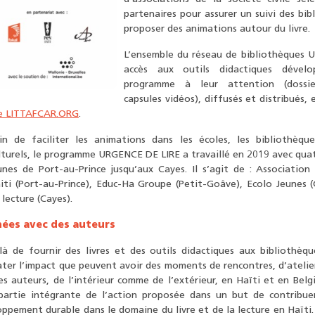
partenaires pour assurer un suivi des bi
proposer des animations autour du livre.
L’ensemble du réseau de bibliothèques 
accès aux outils didactiques dével
programme à leur attention (dossie
capsules vidéos), diffusés et distribués,
de LITTAFCAR.ORG
.
in de faciliter les animations dans les écoles, les bibliothèqu
lturels, le programme URGENCE DE LIRE a travaillé en 2019 avec quat
unes de Port-au-Prince jusqu’aux Cayes. Il s’agit de : Association 
iti (Port-au-Prince), Educ-Ha Groupe (Petit-Goâve), Ecolo Jeunes (
 lecture (Cayes).
ées avec des auteurs
là de fournir des livres et des outils didactiques aux bibliothèq
ter l’impact que peuvent avoir des moments de rencontres, d’atelie
es auteurs, de l’intérieur comme de l’extérieur, en Haïti et en Bel
partie intégrante de l’action proposée dans un but de contribue
ppement durable dans le domaine du livre et de la lecture en Haïti.